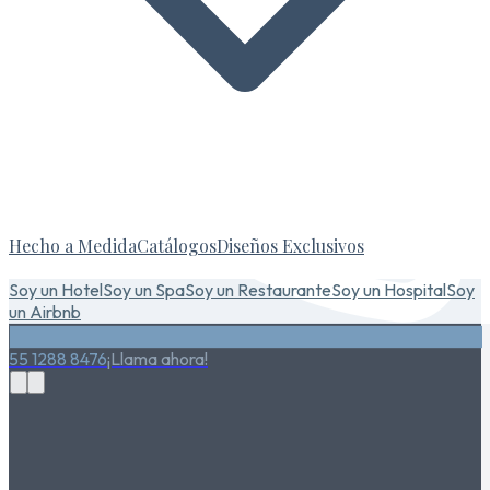
Hecho a Medida
Catálogos
Diseños Exclusivos
Soy un Hotel
Soy un Spa
Soy un Restaurante
Soy un Hospital
Soy
un Airbnb
55 1288 8476
¡Llama ahora!