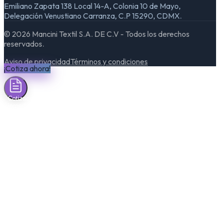
Emiliano Zapata 138 Local 14-A, Colonia 10 de Mayo,
Delegación Venustiano Carranza, C.P 15290, CDMX.
©
2026
Mancini Textil S.A. DE C.V - Todos los derechos
reservados.
Aviso de privacidad
Términos y condiciones
¡Cotiza ahora!
Cotización
inmediata