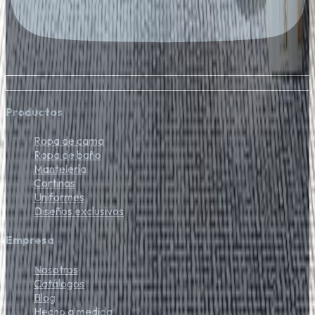
Productos
Ropa de cama
Ropa de baño
Mantelería
Cortinas
Uniformes
Diseños exclusivos
Empresa
Nosotros
Catálogos
Blog
Hecho a medida