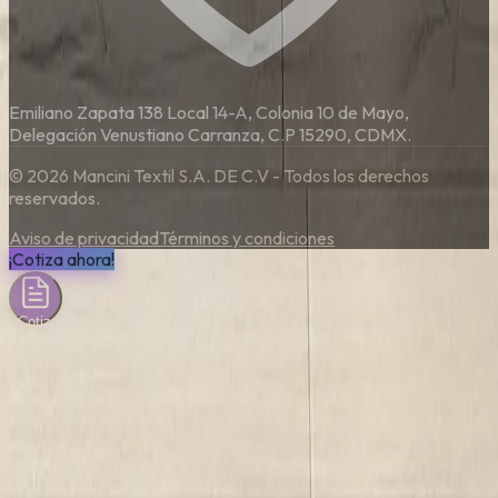
Emiliano Zapata 138 Local 14-A, Colonia 10 de Mayo,
Delegación Venustiano Carranza, C.P 15290, CDMX.
©
2026
Mancini Textil S.A. DE C.V - Todos los derechos
reservados.
Aviso de privacidad
Términos y condiciones
¡Cotiza ahora!
Cotización
inmediata