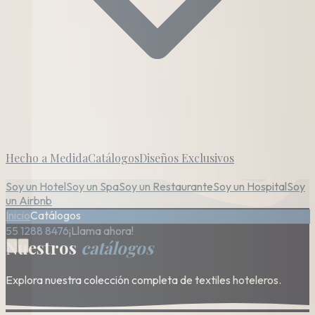
Hecho a Medida
Catálogos
Diseños Exclusivos
Soy un Hotel
Soy un Spa
Soy un Restaurante
Soy un Hospital
Soy
un Airbnb
Inicio
Catálogos
55 1288 8476
¡Llama ahora!
Nuestros
catálogos
Explora nuestra colección completa de textiles hoteleros.